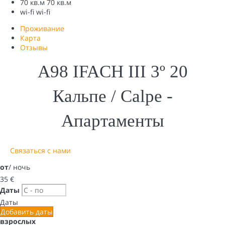
70 кв.м
70 кв.м
wi-fi
wi-fi
Проживание
Карта
Отзывы
A98 IFACH III 3º 20
Кальпе / Calpe -
Апартаменты
Связаться с нами
от
/ ночь
35
€
Даты
Даты
Добавить даты
взрослых