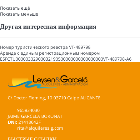
Показать ещё
Показать меньше
Другая интересная информация
Номер туристического реестра
VT-489798
Аренда с единым регистрационным номером
ESFCTU00000302900032190500000000000000000VT-489798-A6
C/ Doctor Fleming, 10 03710 Calpe ALICANTE
965834030
JAIME GARCELA BORONAT
DNI:
21418642F
rita@alquilereslg.com
БЫСТРЫЕ ССЫЛКИ