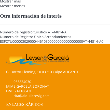
Mostrar más
Mostrar menos
Otra información de interés
Número de registro turístico
AT-44814-A
Número de Registro Único Arrendamientos
ESFCTU000003029000446103000000000000000000VT-44814-A0
C/ Doctor Fleming, 10 03710 Calpe ALICANTE
965834030
JAIME GARCELA BORONAT
DNI:
21418642F
rita@alquilereslg.com
ENLACES RÁPIDOS