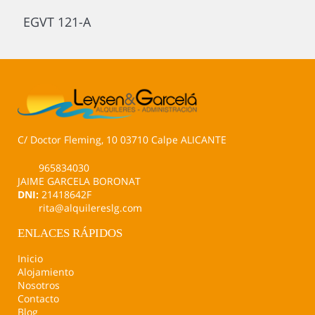
EGVT 121-A
C/ Doctor Fleming, 10 03710 Calpe ALICANTE
965834030
JAIME GARCELA BORONAT
DNI:
21418642F
rita@alquilereslg.com
ENLACES RÁPIDOS
Inicio
Alojamiento
Nosotros
Contacto
Blog