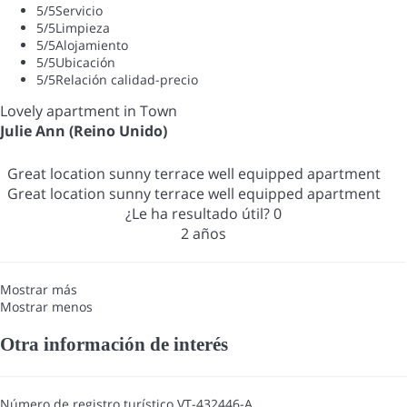
5
/5
Servicio
5
/5
Limpieza
5
/5
Alojamiento
5
/5
Ubicación
5
/5
Relación calidad-precio
Lovely apartment in Town
Julie Ann (Reino Unido)
Great location sunny terrace well equipped apartment
Great location sunny terrace well equipped apartment
¿Le ha resultado útil?
0
2 años
Mostrar más
Mostrar menos
Otra información de interés
Número de registro turístico
VT-432446-A