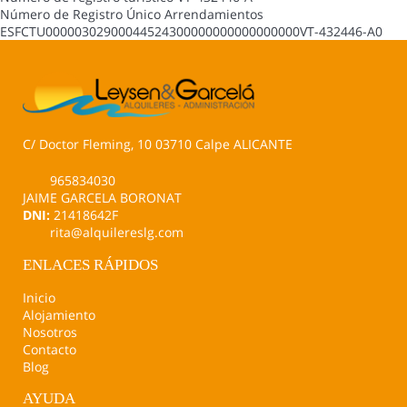
Número de Registro Único Arrendamientos
ESFCTU00000302900044524300000000000000000VT-432446-A0
C/ Doctor Fleming, 10 03710 Calpe ALICANTE
965834030
JAIME GARCELA BORONAT
DNI:
21418642F
rita@alquilereslg.com
ENLACES RÁPIDOS
Inicio
Alojamiento
Nosotros
Contacto
Blog
AYUDA