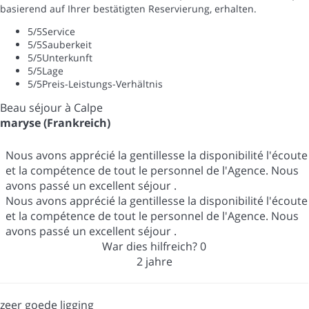
basierend auf Ihrer bestätigten Reservierung, erhalten.
5
/5
Service
5
/5
Sauberkeit
5
/5
Unterkunft
5
/5
Lage
5
/5
Preis-Leistungs-Verhältnis
Beau séjour à Calpe
maryse (Frankreich)
Nous avons apprécié la gentillesse la disponibilité l'écoute
et la compétence de tout le personnel de l'Agence. Nous
avons passé un excellent séjour .
Nous avons apprécié la gentillesse la disponibilité l'écoute
et la compétence de tout le personnel de l'Agence. Nous
avons passé un excellent séjour .
War dies hilfreich?
0
2 jahre
zeer goede ligging