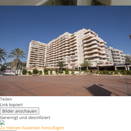
Teilen
Link kopiert
Bilder anschauen
Gereinigt
und desinfiziert
Zu meinen Favoriten hinzufügen