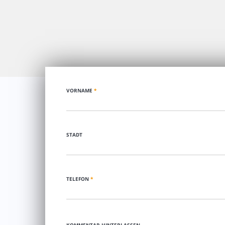
VORNAME
*
STADT
TELEFON
*