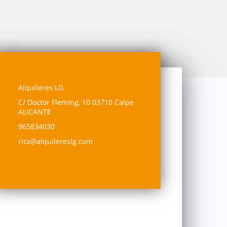
Alquileres LG
C/ Doctor Fleming, 10 03710 Calpe
ALICANTE
965834030
rita@alquilereslg.com