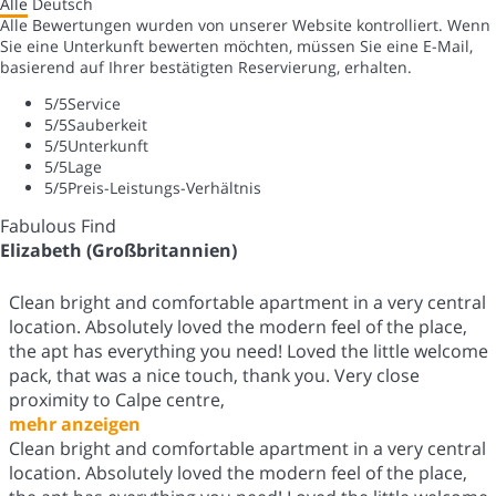
Alle
Deutsch
Alle Bewertungen wurden von unserer Website kontrolliert. Wenn
Sie eine Unterkunft bewerten möchten, müssen Sie eine E-Mail,
basierend auf Ihrer bestätigten Reservierung, erhalten.
5
/5
Service
5
/5
Sauberkeit
5
/5
Unterkunft
5
/5
Lage
5
/5
Preis-Leistungs-Verhältnis
Fabulous Find
Elizabeth (Großbritannien)
Clean bright and comfortable apartment in a very central
location. Absolutely loved the modern feel of the place,
the apt has everything you need! Loved the little welcome
pack, that was a nice touch, thank you. Very close
proximity to Calpe centre,
mehr anzeigen
Clean bright and comfortable apartment in a very central
location. Absolutely loved the modern feel of the place,