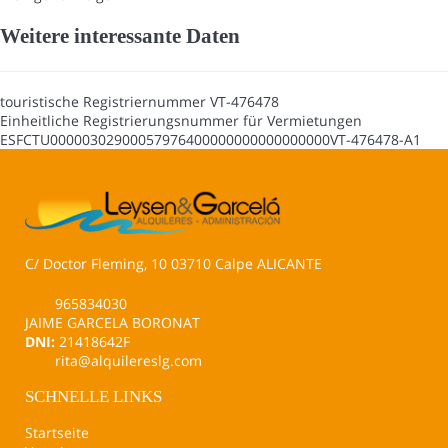
Weitere interessante Daten
touristische Registriernummer
VT-476478
Einheitliche Registrierungsnummer für Vermietungen
ESFCTU00000302900057976400000000000000000VT-476478-A1
C/ Doctor Fleming, 10 03710 Calpe ALICANTE
965834030
JAIME GARCELA BORONAT
DNI:
21418642F
rita@alquilereslg.com
SCHNELLE LINKS
Startseite