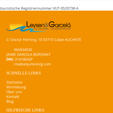
touristische Registriernummer
VUT-0520738-A
C/ Doctor Fleming, 10 03710 Calpe ALICANTE
965834030
JAIME GARCELA BORONAT
DNI:
21418642F
rita@alquilereslg.com
SCHNELLE LINKS
Startseite
Vermietung
Über uns
Kontakt
Blog
HILFREICHE LINKS