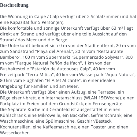
Beschreibung
Die Wohnung in Calpe / Calp verfügt über 2 Schlafzimmer und hat
eine Kapazität für 5 Person(en).
Die komfortable und sonnige Unterkunft verfügt über 63 m² liegt
direkt am Strand und verfügt über eine tolle Aussicht auf den
Strand / das Meer und die Berge.
Die Unterkunft befindet sich 0 m von der Stadt entfernt, 20 m vom
zum Sandstrand "Playa del Arenal.", 20 m vom "Restaurante
Bambero", 100 m vom Supermarkt "Supermercado SolyMar", 800
m vom "Parque Natural Peñón de Ifach", 1 km von der
Bushaltestelle "Estación de Autobuses Calp", 40 km vom
Freizeitpark "Terra Mitica", 40 km vom Wasserpark "Aqua Natura",
80 km vom Flughafen "El Altet Alicante", in einer idealen
Umgebung für Familien und am Meer.
Die Unterkunft verfügt über einen Aufzug, eine Terrasse, ein
Bügeleisen/-brett, ein Internetanschluss (WLAN 15€Woche), einen
Parkplatz im Freien auf dem Grundstück, ein Fernsehgeräte.
Die Separate Küche mit Ceranfeld ist ausgestattet in einen
Kühlschrank, eine Mikrowelle, ein Backofen, Gefrierschrank, eine
Waschmaschine, eine Spülmaschine, Geschirr/Besteck,
Kochutensilien, eine Kaffeemaschine, einen Toaster und einen
Wasserkocher.