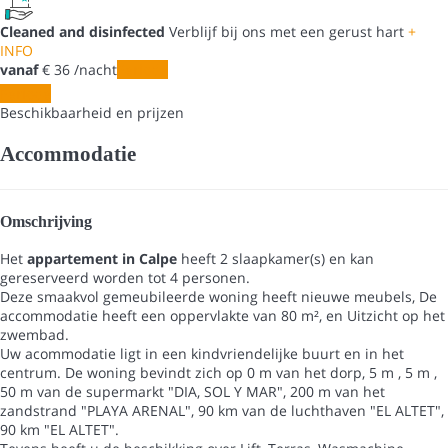
Cleaned and disinfected
Verblijf bij ons met een gerust hart
+
INFO
vanaf
€ 36
/nacht
Periode
Periode
Beschikbaarheid en prijzen
Accommodatie
Omschrijving
Het
appartement in Calpe
heeft 2 slaapkamer(s) en kan
gereserveerd worden tot 4 personen.
Deze smaakvol gemeubileerde woning heeft nieuwe meubels, De
accommodatie heeft een oppervlakte van 80 m², en Uitzicht op het
zwembad.
Uw acommodatie ligt in een kindvriendelijke buurt en in het
centrum. De woning bevindt zich op 0 m van het dorp, 5 m , 5 m ,
50 m van de supermarkt "DIA, SOL Y MAR", 200 m van het
zandstrand "PLAYA ARENAL", 90 km van de luchthaven "EL ALTET",
90 km "EL ALTET".