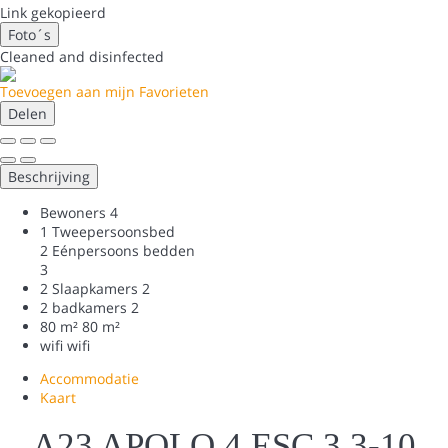
Link gekopieerd
Foto´s
Cleaned
and disinfected
Toevoegen aan mijn Favorieten
Delen
Beschrijving
Bewoners
4
1 Tweepersoonsbed
2 Eénpersoons bedden
3
2 Slaapkamers
2
2 badkamers
2
80 m²
80 m²
wifi
wifi
Accommodatie
Kaart
A23 APOLO 4 ESC 3 3-10