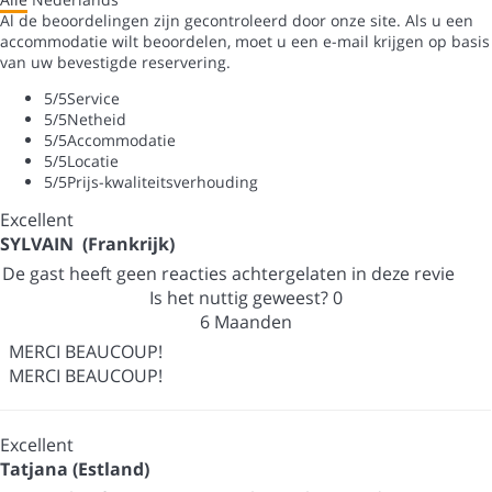
Al de beoordelingen zijn gecontroleerd door onze site. Als u een
accommodatie wilt beoordelen, moet u een e-mail krijgen op basis
van uw bevestigde reservering.
5
/5
Service
5
/5
Netheid
5
/5
Accommodatie
5
/5
Locatie
5
/5
Prijs-kwaliteitsverhouding
Excellent
SYLVAIN (Frankrijk)
De gast heeft geen reacties achtergelaten in deze revie
Is het nuttig geweest?
0
6 Maanden
MERCI BEAUCOUP!
MERCI BEAUCOUP!
Excellent
Tatjana (Estland)