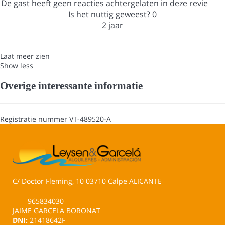
De gast heeft geen reacties achtergelaten in deze revie
Is het nuttig geweest?
0
2 jaar
Laat meer zien
Show less
Overige interessante informatie
Registratie nummer
VT-489520-A
C/ Doctor Fleming, 10 03710 Calpe ALICANTE
965834030
JAIME GARCELA BORONAT
DNI:
21418642F