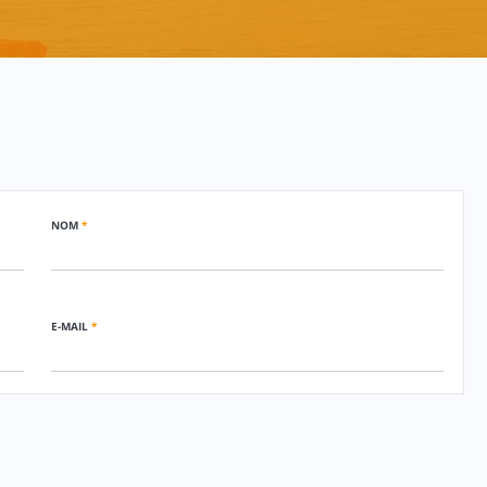
NOM
*
E-MAIL
*