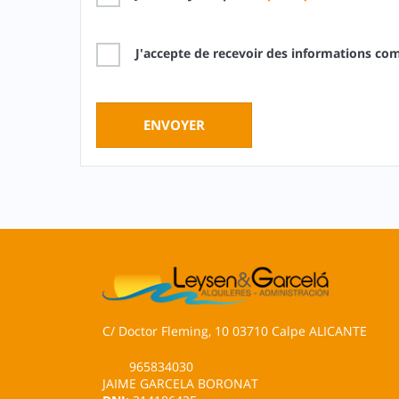
J'accepte de recevoir des informations co
C/ Doctor Fleming, 10 03710 Calpe ALICANTE
965834030
JAIME GARCELA BORONAT