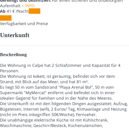
Gereinigt und desinfiziert
Für einen sicheren und unbesorgten
Aufenthalt
+ INFO
Ab
41
€
/Nacht
Daten
Daten
Verfügbarkeit und Preise
Unterkunft
Beschreibung
Die Wohnung in Calpe hat 2 Schlafzimmer und Kapazität für 4
Personen.
Die Wohnung ist kokett, ist geräumig, befindet sich vor dem
Strand, mit Blick auf das Meer, und hat 81 m².
Es liegt 50 m vom Sandstrand "Playa Arenal Bol", 50 m vom
Supermarkt "MyMercat" entfernt und befindet sich in einer
idealen Gegend für Familien und in der Nähe des Meeres.
Die Unterkunft ist mit den folgenden Dingen ausgestattet: Aufzug,
Bügeleisen, Internet (wifi), 2 Euros/ Tag, Klimaanlage und Heizung
(nicht im Preis inbegriffen 50€/Woche), Fernseher.
Die unabhängige elektrische Küche ist mit Kühlschrank,
Waschmaschine, Geschirr/Besteck, Küchenutensilien,