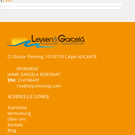
1
2
3
4
5
C/ Doctor Fleming, 10 03710 Calpe ALICANTE
965834030
JAIME GARCELA BORONAT
DNI:
21418642F
rita@alquilereslg.com
SCHNELLE LINKS
Startseite
Vermietung
Über uns
Kontakt
Blog