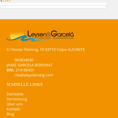
1
2
3
4
5
C/ Doctor Fleming, 10 03710 Calpe ALICANTE
965834030
JAIME GARCELA BORONAT
DNI:
21418642F
rita@alquilereslg.com
SCHNELLE LINKS
Startseite
Vermietung
Über uns
Kontakt
Blog