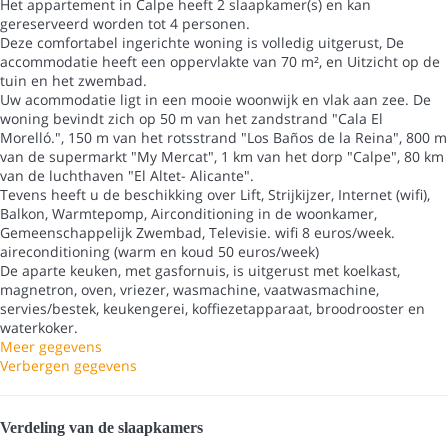
Het appartement in Calpe heeft 2 slaapkamer(s) en kan
gereserveerd worden tot 4 personen.
Deze comfortabel ingerichte woning is volledig uitgerust, De
accommodatie heeft een oppervlakte van 70 m², en Uitzicht op de
tuin en het zwembad.
Uw acommodatie ligt in een mooie woonwijk en vlak aan zee. De
woning bevindt zich op 50 m van het zandstrand "Cala El
Morelló.", 150 m van het rotsstrand "Los Baños de la Reina", 800 m
van de supermarkt "My Mercat", 1 km van het dorp "Calpe", 80 km
van de luchthaven "El Altet- Alicante".
Tevens heeft u de beschikking over Lift, Strijkijzer, Internet (wifi),
Balkon, Warmtepomp, Airconditioning in de woonkamer,
Gemeenschappelijk Zwembad, Televisie. wifi 8 euros/week.
aireconditioning (warm en koud 50 euros/week)
De aparte keuken, met gasfornuis, is uitgerust met koelkast,
magnetron, oven, vriezer, wasmachine, vaatwasmachine,
servies/bestek, keukengerei, koffiezetapparaat, broodrooster en
waterkoker.
Meer gegevens
Verbergen gegevens
Verdeling van de slaapkamers