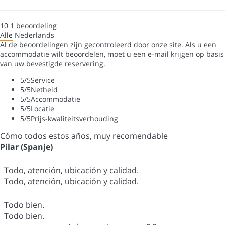
10
1
beoordeling
Alle
Nederlands
Al de beoordelingen zijn gecontroleerd door onze site. Als u een
accommodatie wilt beoordelen, moet u een e-mail krijgen op basis
van uw bevestigde reservering.
5
/5
Service
5
/5
Netheid
5
/5
Accommodatie
5
/5
Locatie
5
/5
Prijs-kwaliteitsverhouding
Cómo todos estos años, muy recomendable
Pilar (Spanje)
Todo, atención, ubicación y calidad.
Todo, atención, ubicación y calidad.
Todo bien.
Todo bien.