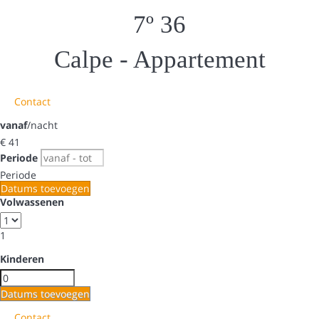
7º 36
Calpe -
Appartement
Contact
vanaf
/nacht
€ 41
Periode
Periode
Datums toevoegen
Volwassenen
1
Kinderen
Datums toevoegen
Contact