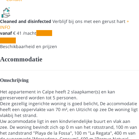
Cleaned and disinfected
Verblijf bij ons met een gerust hart
+
INFO
vanaf
€ 41
/nacht
Periode
Periode
Beschikbaarheid en prijzen
Accommodatie
Omschrijving
Het appartement in Calpe heeft 2 slaapkamer(s) en kan
gereserveerd worden tot 5 personen.
Deze gezellig ingerichte woning is goed belicht, De accommodatie
heeft een oppervlakte van 70 m², en Uitzicht op zee De woning ligt
vlakbij het strand.
Uw acommodatie ligt in een kindvriendelijke buurt en vlak aan
zee. De woning bevindt zich op 0 m van het rotsstrand, 100 m van
het zandstrand "Playa de la Fossa", 100 m "La Regata", 400 m van
de supermarkt "Mercadona, Consum", 600 m "Parque Natural